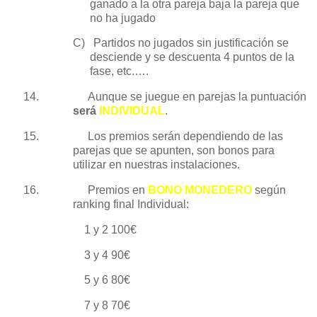
ganado a la otra pareja baja la pareja que
no ha jugado
C)
Partidos no jugados sin justificación se
desciende y se descuenta 4 puntos de la
fase, etc.….
14.
Aunque se juegue en parejas la puntuación
será
INDIVIDUAL
.
15.
Los premios serán dependiendo de las
parejas que se apunten, son bonos para
utilizar en nuestras instalaciones.
16.
Premios en
BONO MONEDERO
según
ranking final Individual:
1 y
2 100€
3 y 4 90€
5 y 6 80€
7 y 8 70€