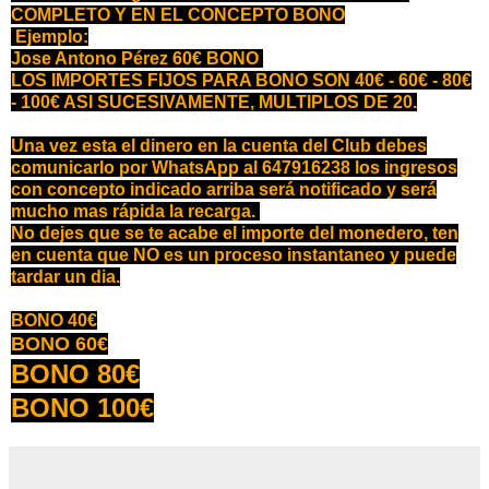
COMPLETO Y EN EL CONCEPTO BONO
Ejemplo:
Jose Antono Pérez 60€
BONO
LOS IMPORTES FIJOS PARA BONO SON 40€ - 60€ - 80€
- 100€ ASI SUCESIVAMENTE, MULTIPLOS DE 20.
Una vez esta el dinero en la cuenta del Club debes
comunicarlo por WhatsApp al 647916238 los ingresos
con concepto indicado arriba será notificado y será
mucho mas rápida la recarga.
No dejes que se te acabe el importe del monedero, ten
en cuenta que NO es un proceso instantaneo y puede
tardar un dia.
BONO 40€
BONO 60€
BONO 80€
BONO 100€