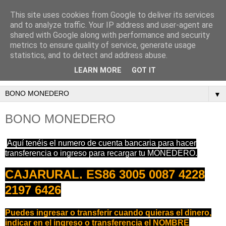
This site uses cookies from Google to deliver its services
PADEL INDOOR
and to analyze traffic. Your IP address and user-agent are
shared with Google along with performance and security
NOROESTE
metrics to ensure quality of service, generate usage
statistics, and to detect and address abuse.
CIF.G73787798
LEARN MORE
GOT IT
▼
BONO MONEDERO
Aquí tenéis el numero de cuenta bancaria para hacer
transferencia o ingreso para recargar tu MONEDERO.
CAJARURAL. ES86 3005 0087 4228
2197 6426
Puedes ingresar o transferir cuando quieras el dinero,
indicar en el ingreso o transferencia el NOMBRE